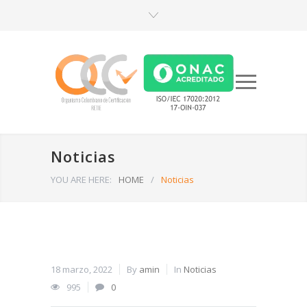
Noticias
YOU ARE HERE:
HOME
/
Noticias
18 marzo, 2022
By
amin
In
Noticias
995
0