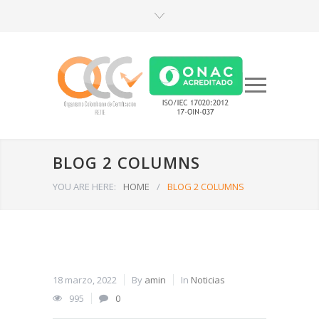
BLOG 2 COLUMNS
YOU ARE HERE:
HOME
/
BLOG 2 COLUMNS
18 marzo, 2022
By
amin
In
Noticias
995
0