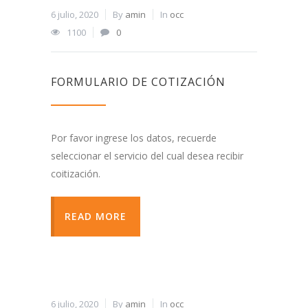
6 julio, 2020
By
amin
In
occ
1100
0
FORMULARIO DE COTIZACIÓN
Por favor ingrese los datos, recuerde
seleccionar el servicio del cual desea recibir
coitización.
READ MORE
6 julio, 2020
By
amin
In
occ