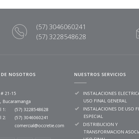
(57) 3046060241
(57) 3228548628
 DE NOSOTROS
NUESTROS SERVICIOS
 # 21-15
INSTALACIONES ELECTRIC
USO FINAL GENERAL
, Bucaramanga
INSTALACIONES DE USO F
 1:
(57) 3228548628
ESPECIAL
 2:
(57) 3046060241
DISTRIBUCION Y
comercial@occretie.com
TRANSFORMACION ASOCI