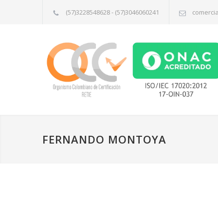
(57)3228548628 - (57)3046060241
comerci
FERNANDO MONTOYA